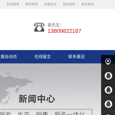
新浪微博
|
腾讯微博
|
收藏本站
|
网站地图
|
联系展讯
袁先生：
13809822187
展会动态
在线留言
联系展迅
客户案
例
QQ客服
QQ客服