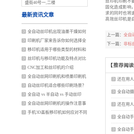
丝印机印刷不
盛街40号一,二楼
固化造成影响
求的同时也将
最新资讯文章
高效
丝印机
是
全自动丝印机出现油墨干燥如何
上一篇：
全自
处
印刷机厂家来告诉你如何选择全
下一篇：
非标
自
移印机适用于哪些类型的材料和
表
丝印机与移印机功能及特点对比
分
CNC加工和丝印机的介绍
全自动丝网印刷机和喷墨印刷机
还在用人
哪
自动丝印机适合哪些印刷场景？
全自动摄
全自动 vs 半自动 vs 手动丝印
机：哪
全自动丝网印刷机的操作注意事
还在用人
项
手机3D盖板移印机如何应对不同
全自动手
材质
全自动手