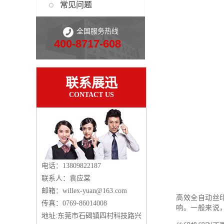
常见问题
全国服务热线
400-8717-608
联系展迅
CONTACT US
电话：13809822187
联系人：袁应棠
邮箱：willex-yuan@163.com
高效全自动
丝
传真：0769-86014008
响。一般来说
地址:东莞市石碣镇四村科技路兴